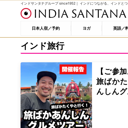
インドサンタナグループ since1952｜ インドにつながる、インドと
INDIA SANTANA
日本人宿／予約
ヨガ
英語／
インド旅行
【ご参加
旅ばかた
んしんグ