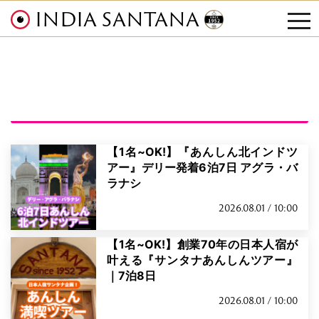
INDIA SANTANA
tog
nav
【1名~OK!】『あんしん北インドツ
アー』デリー発着6泊7日 アグラ・バ
ラナシ
2026.08.01 / 10:00
【1名~OK!】創業70年の日本人宿が
叶える『サンタナあんしんツアー』
｜7泊8日
2026.08.01 / 10:00