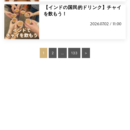
【インドの国民的ドリンク】チャイ
を飲もう！
2026.07.02 / 11:00
投
1
2
…
133
>
稿
の
ペ
ー
ジ
送
り