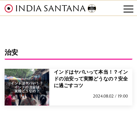
INDIA SANTANA
tog
nav
治安
インドはヤバいって本当！？イン
ドの治安って実際どうなの？安全
に過ごすコツ
2024.08.02 / 19:00