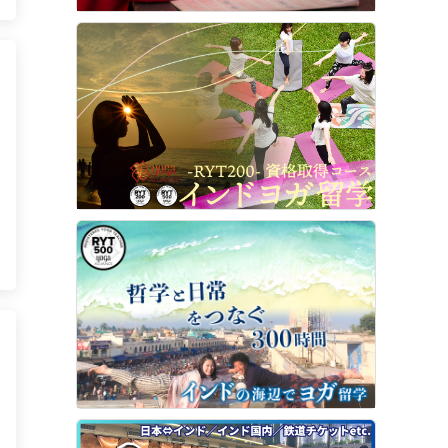
サ
あ
1
ヨ
ー