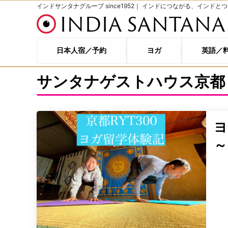
インドサンタナグループ since1952｜ インドにつながる、インドと
INDIA SANTANA
日本人宿／予約
ヨガ
英語／
サンタナゲストハウス京都
～