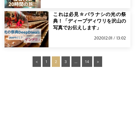
これは必見☆バラナシの光の祭
典！「ディープディワリを沢山の
写真でお伝えします」
2020.12.01 / 13:02
投
<
1
2
3
…
14
>
稿
の
ペ
ー
ジ
送
り