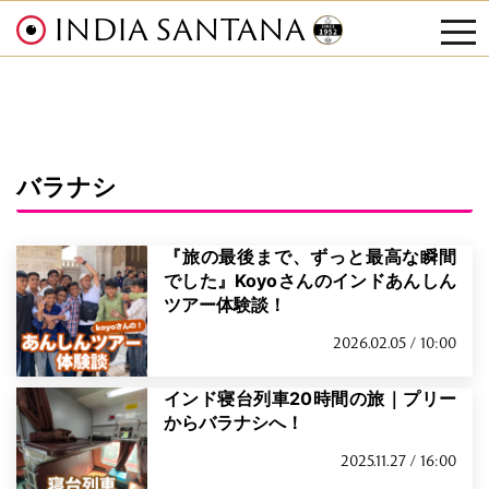
INDIA SANTANA
tog
nav
バラナシ
『旅の最後まで、ずっと最高な瞬間
でした』Koyoさんのインドあんしん
ツアー体験談！
2026.02.05 / 10:00
インド寝台列車20時間の旅｜プリー
からバラナシへ！
2025.11.27 / 16:00