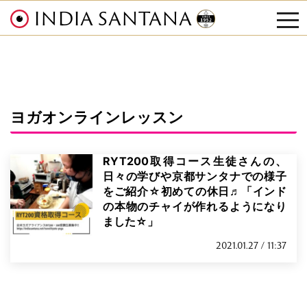
INDIA SANTANA
tog
nav
ヨガオンラインレッスン
RYT200取得コース生徒さんの、
日々の学びや京都サンタナでの様子
をご紹介☆初めての休日♬「インド
の本物のチャイが作れるようになり
ました☆」
2021.01.27 / 11:37