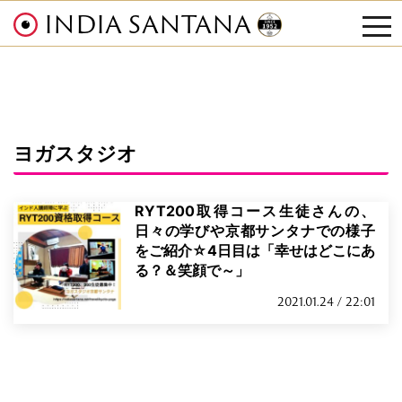
INDIA SANTANA
tog
nav
ヨガスタジオ
RYT200取得コース生徒さんの、
日々の学びや京都サンタナでの様子
をご紹介☆4日目は「幸せはどこにあ
る？＆笑顔で～」
2021.01.24 / 22:01