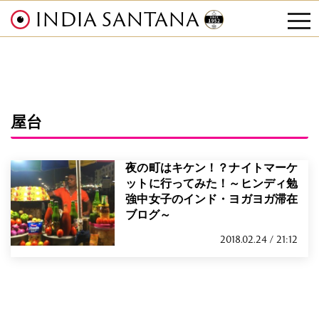
INDIA SANTANA
tog
nav
屋台
夜の町はキケン！？ナイトマーケ
ットに行ってみた！～ヒンディ勉
強中女子のインド・ヨガヨガ滞在
ブログ～
2018.02.24 / 21:12