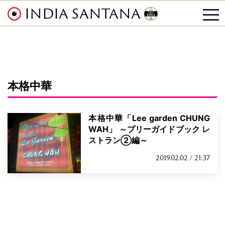
INDIA SANTANA
tog
nav
本格中華
本格中華「Lee garden CHUNG
WAH」 ～プリーガイドブック レ
ストラン②編～
2019.02.02 / 21:37