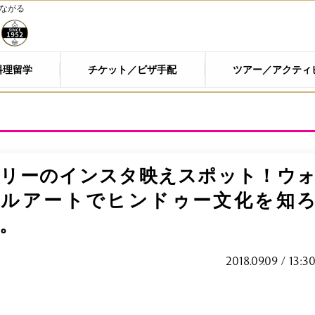
つながる
料理留学
チケット／ビザ手配
ツアー／アクティ
プリーのインスタ映えスポット！ウ
ールアートでヒンドゥー文化を知
。
2018.09.09 / 13:3