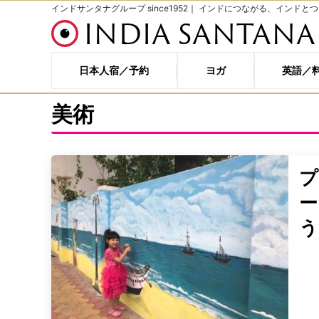
インドサンタナグループ since1952｜ インドにつながる、インドと
INDIA SANTANA
日本人宿／予約
ヨガ
英語／
美術
う