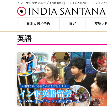
インドサンタナグループ since1952｜ インドにつながる、インドと
INDIA SANTANA
日本人宿／予約
ヨガ
英語／
英語