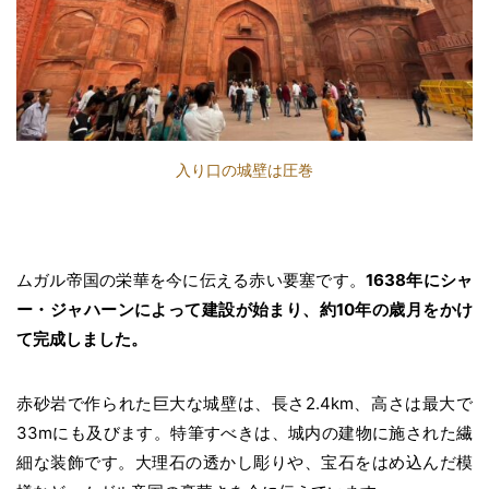
入り口の城壁は圧巻
ムガル帝国の栄華を今に伝える赤い要塞です。
1638年にシャ
ー・ジャハーンによって建設が始まり、約10年の歳月をかけ
て完成しました。
赤砂岩で作られた巨大な城壁は、長さ2.4km、高さは最大で
33mにも及びます。特筆すべきは、城内の建物に施された繊
細な装飾です。大理石の透かし彫りや、宝石をはめ込んだ模