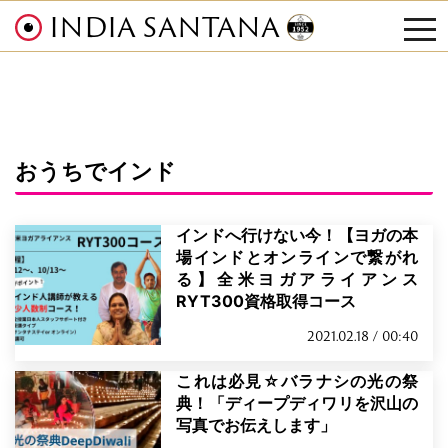
INDIA SANTANA
tog
nav
おうちでインド
インドへ行けない今！【ヨガの本
場インドとオンラインで繋がれ
る】全米ヨガアライアンス
RYT300資格取得コース
2021.02.18 / 00:40
これは必見☆バラナシの光の祭
典！「ディープディワリを沢山の
写真でお伝えします」