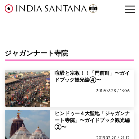
INDIA SANTANA
tog
nav
ジャガンナート寺院
喧騒と宗教！！「門前町」〜ガイ
ドブック観光編④〜
2019.02.28 / 13:56
ヒンドゥー４大聖地「ジャガンナ
ート寺院」〜ガイドブック観光編
②〜
2019.02.20 / 21:12