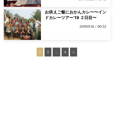
お供えご飯におかんカレー〜イン
ドカレーツアー’19 ２日目〜
2019.01.16 / 00:52
投
1
2
…
4
>
稿
の
ペ
ー
ジ
送
り