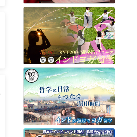
愛
ュ
6
～
時
ル
0