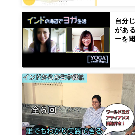
自分
があ
ーを