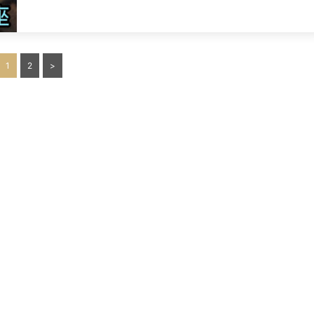
投
1
2
>
稿
の
ペ
ー
ジ
送
り