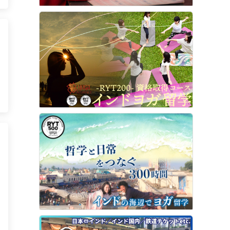
ト
ロ
0
レ
サ
ロ
6