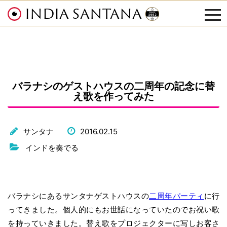
INDIA SANTANA
tog
nav
バラナシのゲストハウスの二周年の記念に替
え歌を作ってみた
サンタナ
2016.02.15
インドを奏でる
バラナシにあるサンタナゲストハウスの
二周年パーティ
に行
ってきました。個人的にもお世話になっていたのでお祝い歌
を持っていきました。替え歌をプロジェクターに写しお客さ