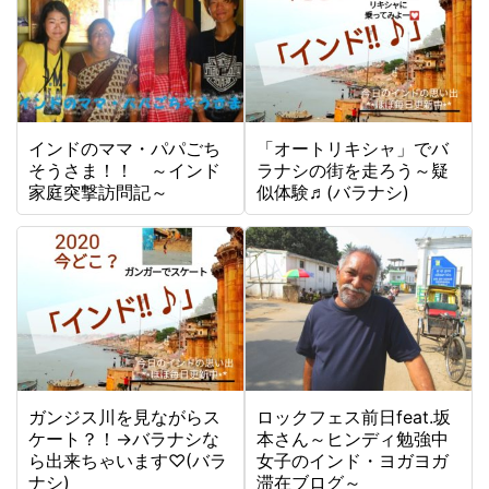
インドのママ・パパごち
「オートリキシャ」でバ
そうさま！！ ～インド
ラナシの街を走ろう～疑
家庭突撃訪問記～
似体験♬(バラナシ)
ガンジス川を見ながらス
ロックフェス前日feat.坂
ケート？！→バラナシな
本さん～ヒンディ勉強中
ら出来ちゃいます♡(バラ
女子のインド・ヨガヨガ
ナシ)
滞在ブログ～