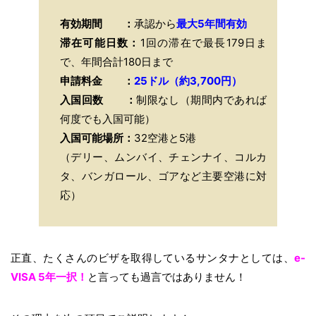
有効期間 ：
承認から
最大5年間有効
滞在可能日数：
1回の滞在で最長179日ま
で、年間合計180日まで
申請料金 ：
25
ドル（約3,700円）
入国回数 ：
制限なし（期間内であれば
何度でも入国可能）
入国可能場所：
32空港と5港
（デリー、ムンバイ、チェンナイ、コルカ
タ、バンガロール、ゴアなど主要空港に対
応）
正直、たくさんのビザを取得しているサンタナとしては、
e-
VISA 5年一択！
と言っても過言ではありません！