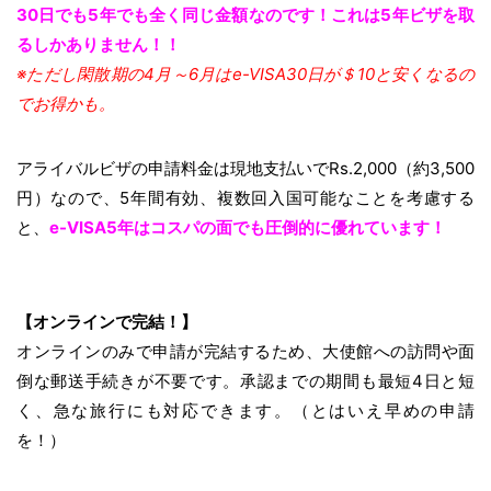
30日でも5年でも全く同じ金額なのです！これは5年ビザを取
るしかありません！！
※ただし閑散期の4月～6月はe-VISA30日が＄10と安くなるの
でお得かも。
アライバルビザの申請料金は現地支払いでRs.2,000（約3,500
円）なので、5年間有効、複数回入国可能なことを考慮する
と、
e-VISA5年はコスパの面でも圧倒的に優れています！
【オンラインで完結！】
オンラインのみで申請が完結するため、大使館への訪問や面
倒な郵送手続きが不要です。承認までの期間も最短4日と短
く、急な旅行にも対応できます。（とはいえ早めの申請
を！）