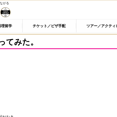
つながる
料理留学
チケット／ビザ手配
ツアー／アクティ
ってみた。
配だなあ。。