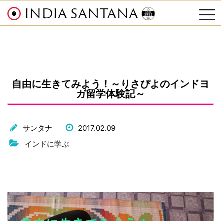
INDIA SANTANA
tog
nav
自由に生きてみよう！～りさぴよのインドヨ
ガ留学体験記～
サンタナ
2017.02.09
インドに学ぶ