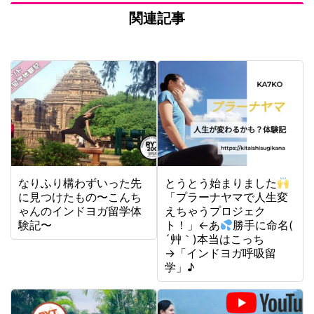
関連記事
なりふり構わずいった先
とうとう始まりました
に見つけたもの〜こんち
「プラーナヤマで人生変
ゃんのインドヨガ留学体
えちゃうプロジェク
験記〜
ト！」←あ
勝手に命名(
´艸｀)本当はこっち
→「インドヨガ呼吸留
学」♪