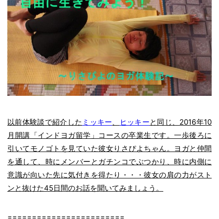
以前体験談で紹介した
ミッキー
、
ヒッキー
と同じ、2016年10
月開講「インドヨガ留学」コースの卒業生です。一歩後ろに
引いてモノゴトを見ていた彼女りさぴよちゃん。ヨガと仲間
を通して、時にメンバーとガチンコでぶつかり、時に内側に
意識が向いた先に気付きを得たり・・・彼女の肩の力がスト
ンと抜けた45日間のお話を聞いてみましょう。
========================