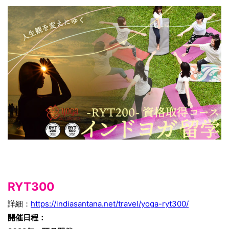
RYT300
詳細：
https://indiasantana.net/travel/yoga-ryt300/
開催日程：