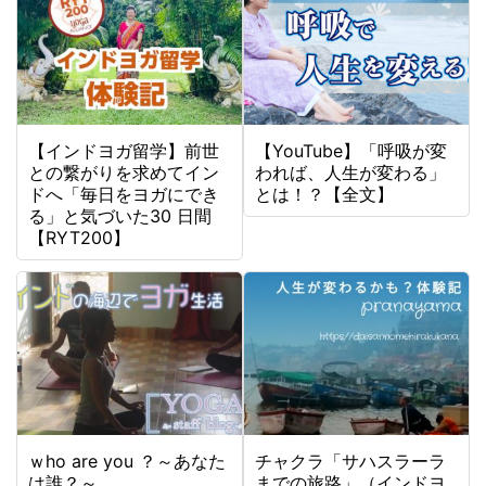
【インドヨガ留学】前世
【YouTube】「呼吸が変
との繋がりを求めてイン
われば、人生が変わる」
ドへ「毎日をヨガにでき
とは！？【全文】
る」と気づいた30 日間
【RYT200】
ｗho are you ？～あなた
チャクラ「サハスラーラ
は誰？～
までの旅路」（インドヨ