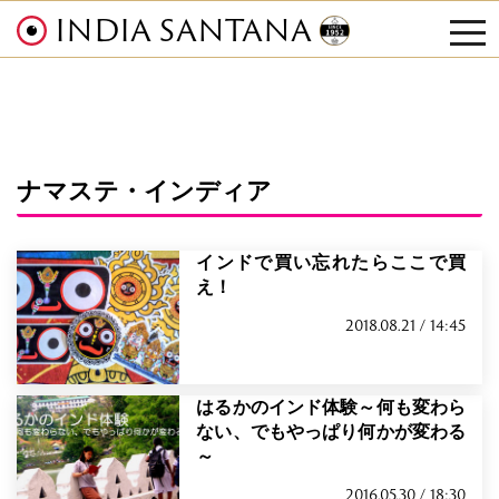
INDIA SANTANA
tog
nav
ナマステ・インディア
インドで買い忘れたらここで買
え！
2018.08.21 / 14:45
はるかのインド体験～何も変わら
ない、でもやっぱり何かが変わる
～
2016.05.30 / 18:30