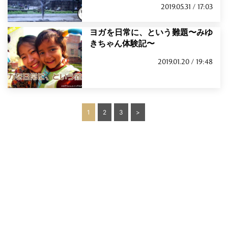
2019.05.31 / 17:03
ヨガを日常に、という難題〜みゆ
きちゃん体験記〜
2019.01.20 / 19:48
投
1
2
3
>
稿
の
ペ
ー
ジ
送
り