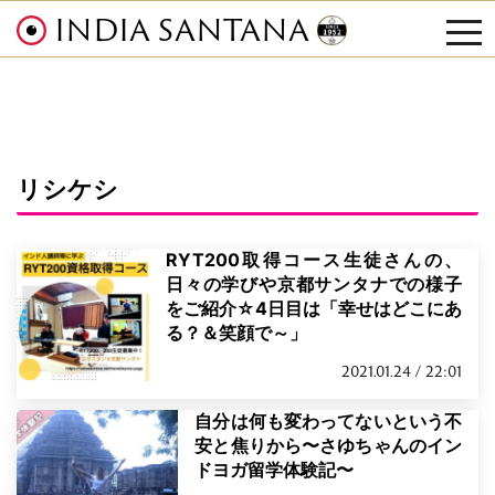
INDIA SANTANA
tog
nav
リシケシ
RYT200取得コース生徒さんの、
日々の学びや京都サンタナでの様子
をご紹介☆4日目は「幸せはどこにあ
る？＆笑顔で～」
2021.01.24 / 22:01
自分は何も変わってないという不
安と焦りから〜さゆちゃんのイン
ドヨガ留学体験記〜