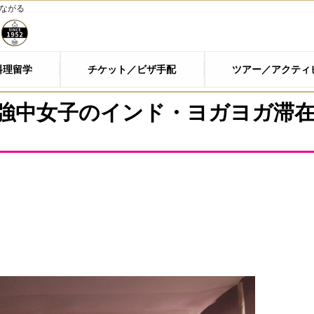
つながる
料理留学
チケット／ビザ手配
ツアー／アクティ
強中女子のインド・ヨガヨガ滞