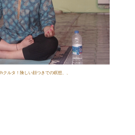
thクルタ！険しい顔つきでの瞑想、、