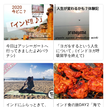
今日はアッシーガートへ
「ヨガをするという人生
行ってきましたよ♪(バラ
について」(インドヨガ呼
ナシ)
吸留学を終えて)
インドにふらっときて、
インド食の旅DAY2「海で