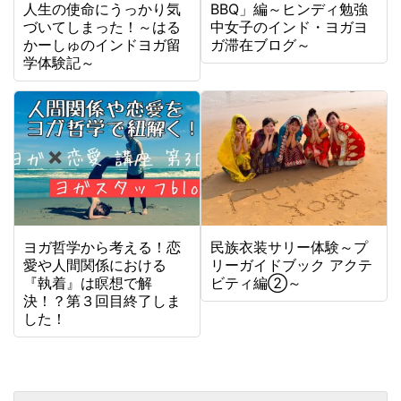
人生の使命にうっかり気
BBQ」編～ヒンディ勉強
づいてしまった！～はる
中女子のインド・ヨガヨ
かーしゅのインドヨガ留
ガ滞在ブログ～
学体験記～
ヨガ哲学から考える！恋
民族衣装サリー体験～プ
愛や人間関係における
リーガイドブック アクテ
『執着』は瞑想で解
ビティ編②～
決！？第３回目終了しま
した！