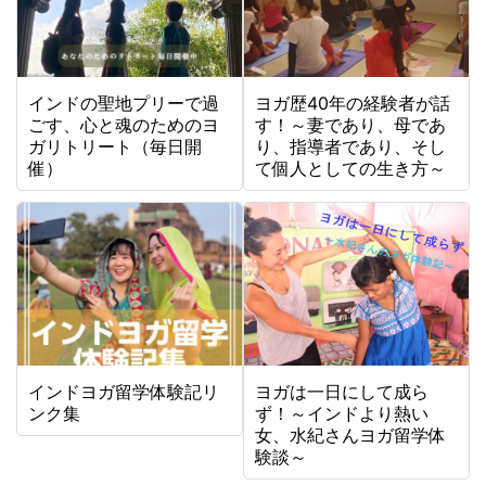
インドの聖地プリーで過
ヨガ歴40年の経験者が話
ごす、心と魂のためのヨ
す！～妻であり、母であ
ガリトリート（毎日開
り、指導者であり、そし
催）
て個人としての生き方～
インドヨガ留学体験記リ
ヨガは一日にして成ら
ンク集
ず！～インドより熱い
女、水紀さんヨガ留学体
験談～