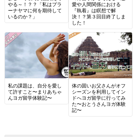
やる～！？？「私はプラ
愛や人間関係における
ーナヤマに何を期待して
『執着』は瞑想で解
いるのか？」
決！？第３回目終了しま
した！
私の課題は、自分を愛し
体の固いお父さんがオフ
て許すこと〜まりあちゃ
シーズンを利用してイン
んヨガ留学体験記〜
ドへヨガ留学に行ってみ
た〜おとうさんヨガ体験
記〜