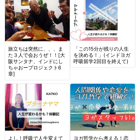
旅立ちは突然に、、、ま
「この15分が残りの人生
た３人で会おうぜ！！[大
を決める！」(インドヨガ
阪サンタナ、インドにし
呼吸留学2回目を終えて)
ちゃおープロジェクト6
章]
よし！呼吸で人生変えて
ヨガ哲学から考える！恋